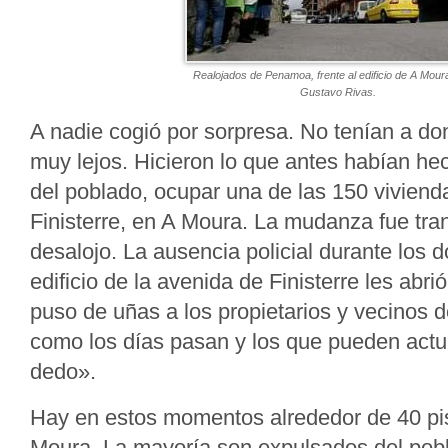
Realojados de Penamoa, frente al edificio de A Mour
Gustavo Rivas.
A nadie cogió por sorpresa. No tenían a don
muy lejos. Hicieron lo que antes habían he
del poblado, ocupar una de las 150 viviend
Finisterre, en A Moura. La mudanza fue tra
desalojo. La ausencia policial durante los d
edificio de la avenida de Finisterre les abri
puso de uñas a los propietarios y vecinos 
como los días pasan y los que pueden act
dedo».
Hay en estos momentos alrededor de 40 p
Moura. La mayoría son expulsados del pobl