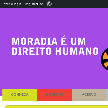
Sobre
Fazer o login
Registrar-se
o
WordPress
CONHEÇA
NOTÍCIAS
ACERVO