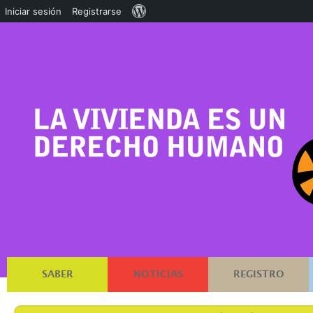
Acerca
Iniciar sesión
Registrarse
de
WordPress
SABER
NOTICIAS
REGISTRO