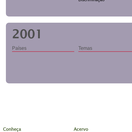
2001
Países
Temas
Conheça
Acervo