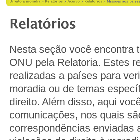
Direito à moradia
>
Relatórios
>
Acervo
>
Relatórios
>
Missões aos paíse
Relatórios
Nesta seção você encontra t
ONU pela Relatoria. Estes re
realizadas a países para verif
moradia ou de temas específ
direito. Além disso, aqui vo
comunicações, nos quais são
correspondências enviadas 