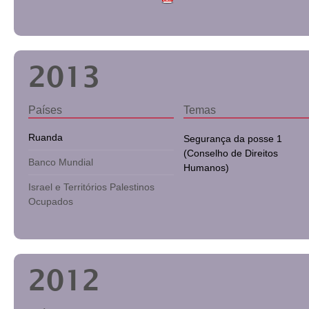
2013
Países
Temas
Ruanda
Segurança da posse 1
(Conselho de Direitos
Banco Mundial
Humanos)
Israel e Territórios Palestinos
Ocupados
2012