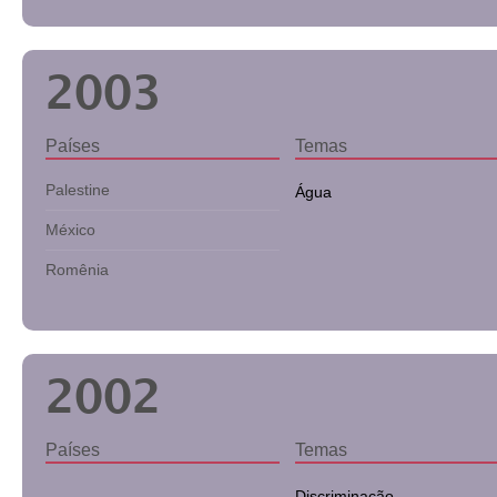
2003
Países
Temas
Palestine
Água
México
Romênia
2002
Países
Temas
Discriminação