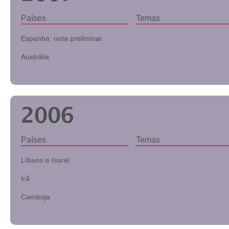
Países
Temas
Espanha: nota preliminar
Austrália
2006
Países
Temas
Líbano e Isarel
Irã
Camboja