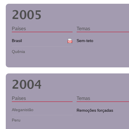
2005
Países
Temas
Brasil
Sem-teto
Quênia
2004
Países
Temas
Afeganistão
Remoções forçadas
Peru