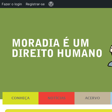
Sobre
Fazer o login
Registrar-se
o
WordPress
CONHEÇA
NOTÍCIAS
ACERVO