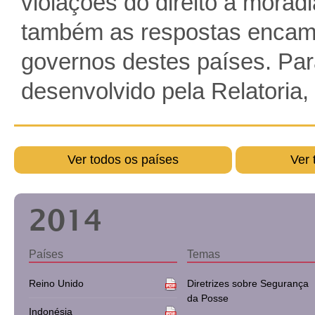
violações do direito à moradi
também as respostas encami
governos destes países. Par
desenvolvido pela Relatoria, 
Ver todos os países
Ver 
2014
Países
Temas
Reino Unido
Diretrizes sobre Segurança
da Posse
Indonésia