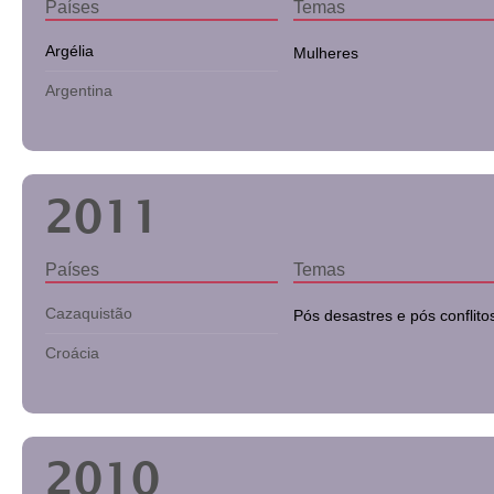
Países
Temas
Argélia
Mulheres
Argentina
2011
Países
Temas
Cazaquistão
Pós desastres e pós conflito
Croácia
2010