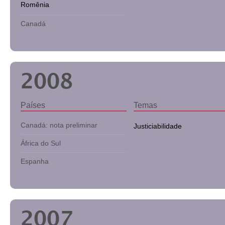
Romênia
Canadá
2008
Países
Temas
Canadá: nota preliminar
Justiciabilidade
África do Sul
Espanha
2007