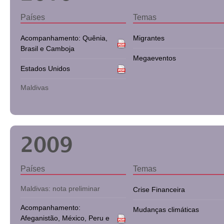
Países
Temas
Acompanhamento: Quênia,
Migrantes
Brasil e Camboja
Megaeventos
Estados Unidos
Maldivas
2009
Países
Temas
Maldivas: nota preliminar
Crise Financeira
Acompanhamento:
Mudanças climáticas
Afeganistão, México, Peru e