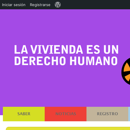
Acerca
Iniciar sesión
Registrarse
de
WordPress
SABER
NOTICIAS
REGISTRO