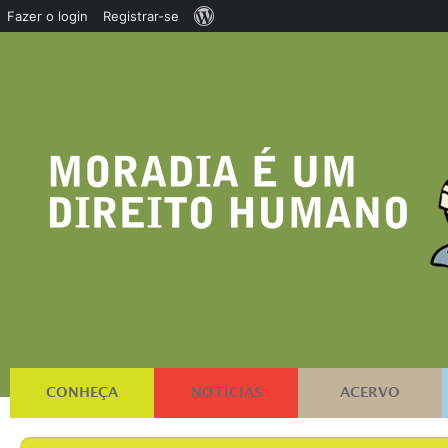
Sobre
Fazer o login
Registrar-se
o
WordPress
CONHEÇA
NOTÍCIAS
ACERVO