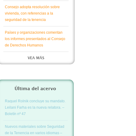
Consejo adopta resolución sobre
vivienda, con referencias a la
seguridad de la tenencia
Países y organizaciones comentan
los informes presentados al Consejo
de Derechos Humanos
VEA MÁS
Última del acervo
Raquel Rolnik concluye su mandato.
Leilani Farha es la nueva relatora. –
Boletín nº 47
Nuevos materiales sobre Seguridad
de la Tenencia en varios idiomas –