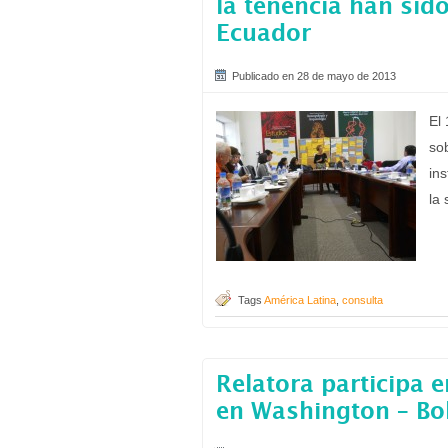
la tenencia han sid
Ecuador
Publicado en 28 de mayo de 2013
El
sob
ins
la 
Tags
América Latina
,
consulta
Relatora participa 
en Washington – Bol