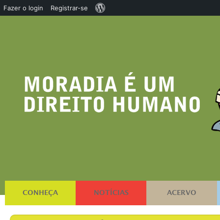
Sobre
Fazer o login
Registrar-se
o
WordPress
CONHEÇA
NOTÍCIAS
ACERVO