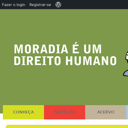
Sobre
Fazer o login
Registrar-se
o
WordPress
CONHEÇA
NOTÍCIAS
ACERVO