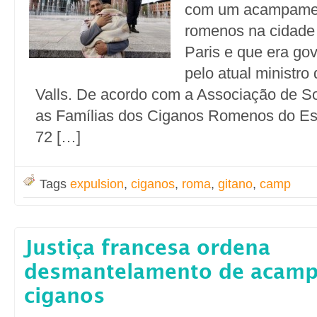
com um acampamen
romenos na cidade 
Paris e que era go
pelo atual ministro 
Valls. De acordo com a Associação de S
as Famílias dos Ciganos Romenos do E
72 […]
Tags
expulsion
,
ciganos
,
roma
,
gitano
,
camp
Justiça francesa ordena
desmantelamento de acam
ciganos