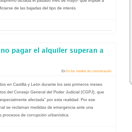
l Supremo dictada el pasado mes de mayo- que impide a
ficiarse de las bajadas del tipo de interés.
no pagar el alquiler superan a
En
En los medios de comunicación
dos en Castilla y León durante los seis primeros meses
tos del Consejo General del Poder Judicial (CGPJ), que
especialmente afectada” por esta realidad. Por ese
onal se reclaman medidas de emergencia ante una
s procesos de corrupción urbanística.