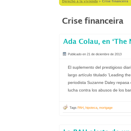
Derecho a la vivienda
>
Crise financeira
Crise financeira
Ada Colau, en ‘The
Publicado en 21 de diciembre de 2013
El suplemento del prestigioso dia
largo artículo titulado ‘Leading th
periodista Suzanne Daley repasa el
lucha contra los abusos de los b
Tags
PAH
,
hipoteca
,
mortgage