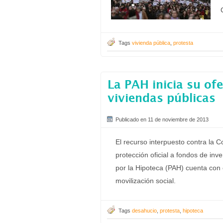
Tags
vivienda pública
,
protesta
La PAH inicia su ofe
viviendas públicas
Publicado en 11 de noviembre de 2013
El recurso interpuesto contra la 
protección oficial a fondos de inv
por la Hipoteca (PAH) cuenta con o
movilización social.
Tags
desahucio
,
protesta
,
hipoteca