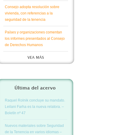
Consejo adopta resolución sobre
vivienda, con referencias a la
seguridad de la tenencia
Países y organizaciones comentan
los informes presentados al Consejo
de Derechos Humanos
VEA MÁS
Última del acervo
Raquel Rolnik concluye su mandato.
Leilani Farha es la nueva relatora. –
Boletín nº 47
Nuevos materiales sobre Seguridad
de la Tenencia en varios idiomas –