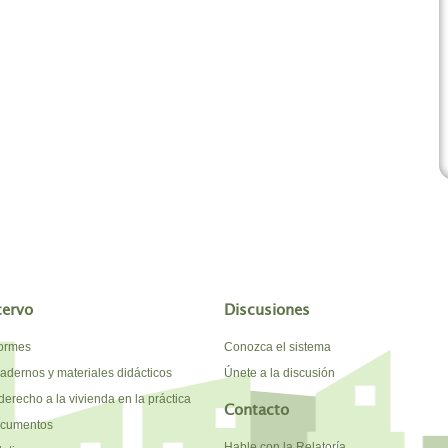
cervo
Discusiones
formes
Conozca el sistema
adernos y materiales didácticos
Únete a la discusión
derecho a la vivienda en la práctica
Contacto
cumentos
Hable con la Relatoría