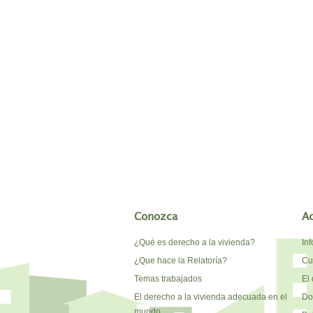
Conozca
A
¿Qué es derecho a la vivienda?
In
¿Que hace la Relatoría?
Cu
Temas trabajados
El 
El derecho a la vivienda adecuada en el
Do
mundo