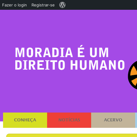
Sobre
Fazer o login
Registrar-se
o
WordPress
CONHEÇA
NOTÍCIAS
ACERVO