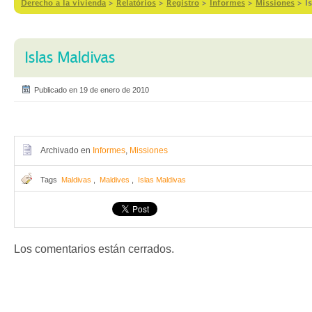
Derecho a la vivienda
>
Relatórios
>
Registro
>
Informes
>
Missiones
>
I
Islas Maldivas
Publicado en 19 de enero de 2010
Archivado en
Informes
,
Missiones
Tags
Maldivas
,
Maldives
,
Islas Maldivas
Los comentarios están cerrados.