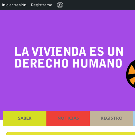
Acerca
Iniciar sesión
Registrarse
de
WordPress
SABER
NOTICIAS
REGISTRO