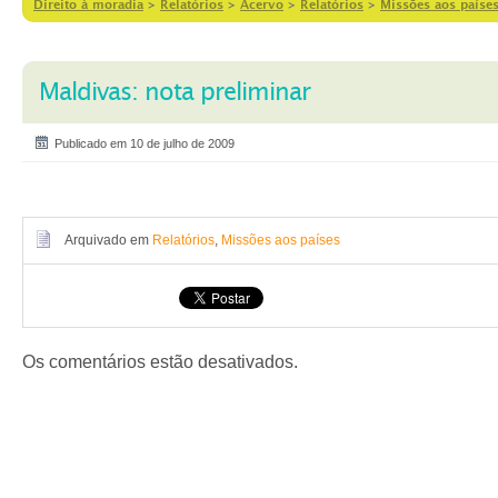
Direito à moradia
>
Relatórios
>
Acervo
>
Relatórios
>
Missões aos paíse
Maldivas: nota preliminar
Publicado em 10 de julho de 2009
Arquivado em
Relatórios
,
Missões aos países
Os comentários estão desativados.