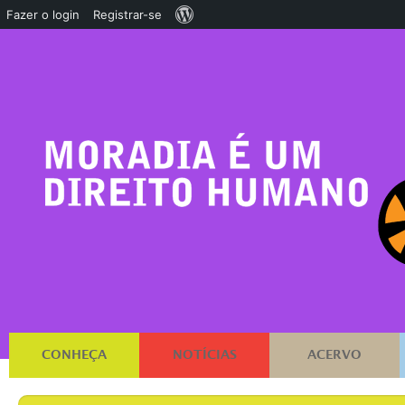
Sobre
Fazer o login
Registrar-se
o
WordPress
CONHEÇA
NOTÍCIAS
ACERVO