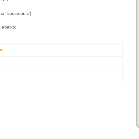
una ‘Documents’)
e abaixo:
os
.