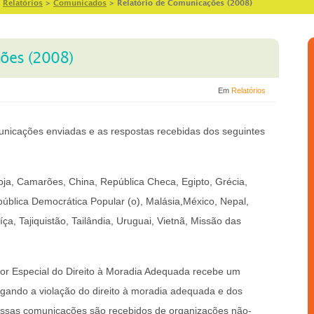
>
Relatórios
>
Comunicados
>
Relatório de Comunicações (2008)
ões (2008)
Em
Relatórios
municações enviadas e as respostas recebidas dos seguintes
oja, Camarões, China, República Checa, Egipto, Grécia,
epública Democrática Popular (o), Malásia,México, Nepal,
uíça, Tajiquistão, Tailândia, Uruguai, Vietnã, Missão das
or Especial do Direito à Moradia Adequada recebe um
ando a violação do direito à moradia adequada e dos
Essas comunicações são recebidos de organizações não-