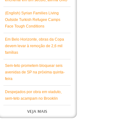
enchente em um século, afirma ONU
(English) Syrian Families Living
Outside Turkish Refugee Camps
Face Tough Conditions
Em Belo Horizonte, obras da Copa
devem levar à remoção de 2,6 mil
famílias
Sem-teto prometem bloquear seis
avenidas de SP na próxima quinta-
feira
Despejados por obra em viaduto,
sem-teto acampam no Brooklin
VEJA MAIS