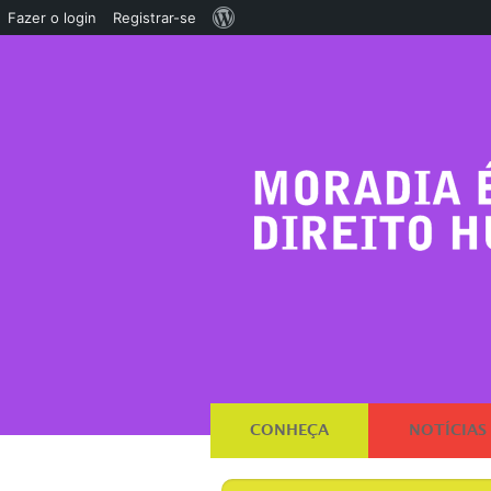
Sobre
Fazer o login
Registrar-se
o
WordPress
CONHEÇA
NOTÍCIAS