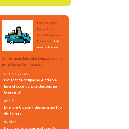
Este conteúdo
faz parte do
tema
Remoções
.
Saiba
forçadas
mais sobre ele
.
Outros materiais relacionados com o
tema
Remoções forçadas
ÁUDIOS E VÍDEOS
Morador de ocupação é preso e
leva choque durante despejo na
Grande BH
OPINIÃO
Direito à Cidade x despejos no Rio
de Janeiro
NA MÍDIA
Famílias da ocupação Copa do