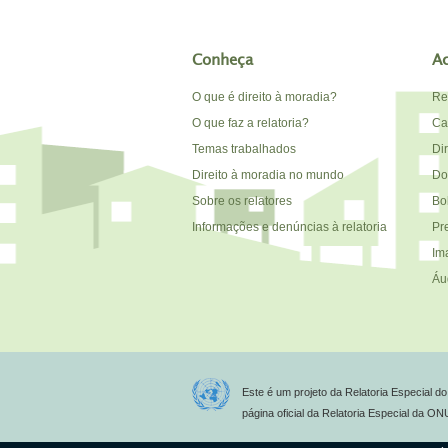
Conheça
A
O que é direito à moradia?
Re
O que faz a relatoria?
Car
Temas trabalhados
Di
Direito à moradia no mundo
Do
Sobre os relatores
Bo
Informações e denúncias à relatoria
Pr
Im
Áu
Este é um projeto da Relatoria Especial 
página oficial da Relatoria Especial da O