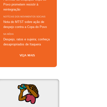
Povo prometem resistir à
reintegração
NOTÍCIAS DOS MOVIMENTOS SOCIAIS
Nota do MTST sobre ação de
despejo contra a Copa do Povo
NA MÍDIA
Despejo, ratos e sujeira; conheça
desapropriados de Itaquera
VEJA MAIS