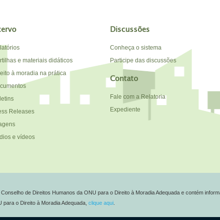
cervo
Discussões
latórios
Conheça o sistema
tilhas e materiais didáticos
Participe das discussões
reito à moradia na prática
Contato
cumentos
Fale com a Relatoria
letins
Expediente
ess Releases
agens
dios e vídeos
do Conselho de Direitos Humanos da ONU para o Direito à Moradia Adequada e contém inform
NU para o Direito à Moradia Adequada,
clique aqui
.