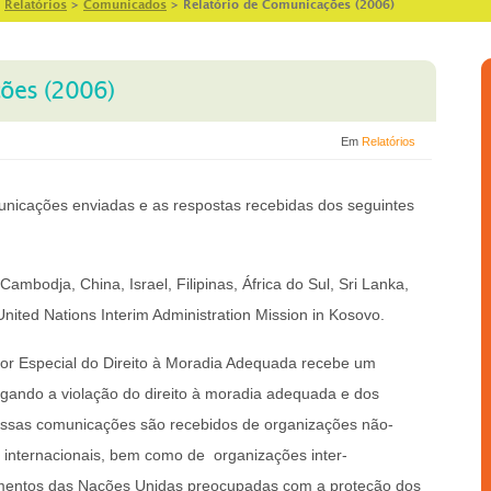
>
Relatórios
>
Comunicados
>
Relatório de Comunicações (2006)
ões (2006)
Em
Relatórios
municações enviadas e as respostas recebidas dos seguintes
 Cambodja, China, Israel, Filipinas, África do Sul, Sri Lanka,
United Nations Interim Administration Mission in Kosovo.
or Especial do Direito à Moradia Adequada recebe um
ando a violação do direito à moradia adequada e dos
Essas comunicações são recebidos de organizações não-
, internacionais, bem como de organizações inter-
imentos das Nações Unidas preocupadas com a proteção dos