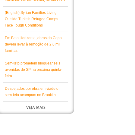
enchente em um século, afirma ONU
(English) Syrian Families Living
Outside Turkish Refugee Camps
Face Tough Conditions
Em Belo Horizonte, obras da Copa
devem levar à remoção de 2,6 mil
famílias
Sem-teto prometem bloquear seis
avenidas de SP na próxima quinta-
feira
Despejados por obra em viaduto,
sem-teto acampam no Brooklin
VEJA MAIS