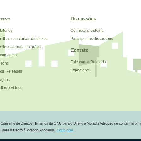
cervo
Discussões
latórios
Conheça o sistema
tilhas e materiais didáticos
Participe das discussões
reito à moradia na prática
Contato
cumentos
Fale com a Relatoria
letins
Expediente
ess Releases
agens
dios e vídeos
do Conselho de Direitos Humanos da ONU para o Direito à Moradia Adequada e contém inform
NU para o Direito à Moradia Adequada,
clique aqui
.