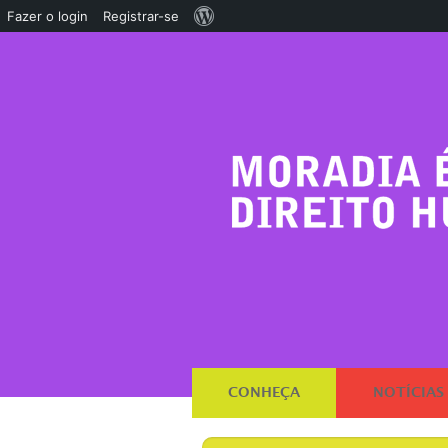
Sobre
Fazer o login
Registrar-se
o
WordPress
CONHEÇA
NOTÍCIAS