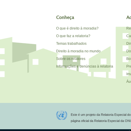
Conheça
A
O que é direito à moradia?
Re
O que faz a relatoria?
Car
Temas trabalhados
Di
Direito à moradia no mundo
Do
Sobre os relatores
Bo
Informações e denúncias à relatoria
Pr
Im
Áu
Este é um projeto da Relatoria Especial 
página oficial da Relatoria Especial da O