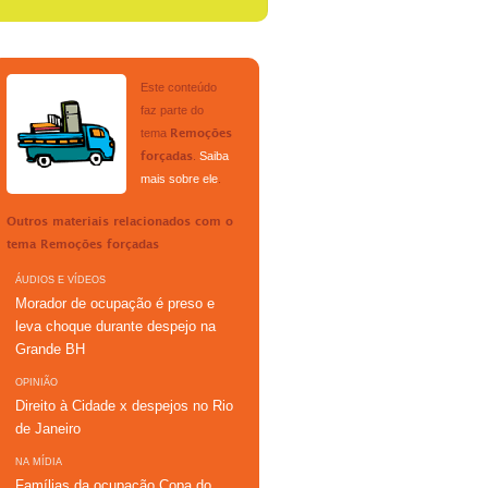
Este conteúdo
faz parte do
tema
Remoções
.
Saiba
forçadas
mais sobre ele
.
Outros materiais relacionados com o
tema
Remoções forçadas
ÁUDIOS E VÍDEOS
Morador de ocupação é preso e
leva choque durante despejo na
Grande BH
OPINIÃO
Direito à Cidade x despejos no Rio
de Janeiro
NA MÍDIA
Famílias da ocupação Copa do