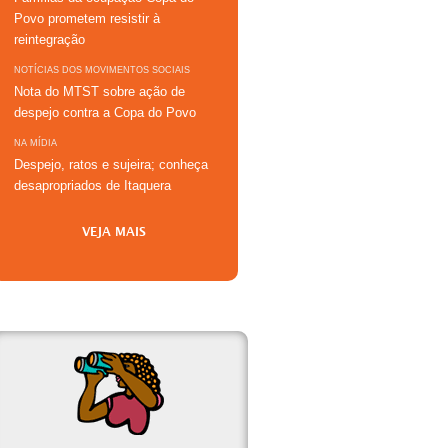
Povo prometem resistir à
reintegração
NOTÍCIAS DOS MOVIMENTOS SOCIAIS
Nota do MTST sobre ação de
despejo contra a Copa do Povo
NA MÍDIA
Despejo, ratos e sujeira; conheça
desapropriados de Itaquera
VEJA MAIS