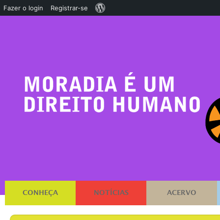
Sobre
Fazer o login
Registrar-se
o
WordPress
CONHEÇA
NOTÍCIAS
ACERVO