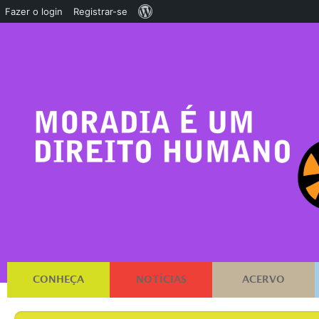
Sobre
Fazer o login
Registrar-se
o
WordPress
CONHEÇA
NOTÍCIAS
ACERVO