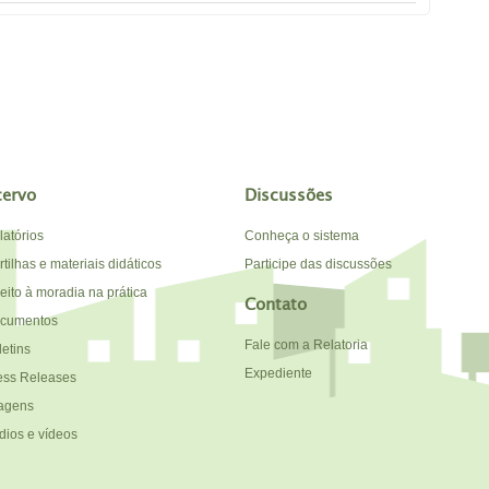
cervo
Discussões
latórios
Conheça o sistema
tilhas e materiais didáticos
Participe das discussões
reito à moradia na prática
Contato
cumentos
Fale com a Relatoria
letins
Expediente
ess Releases
agens
dios e vídeos