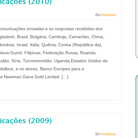
icações (2010)
Em
Relatórios
 comunicações enviadas e as respostas recebidas dos
gladesh, Brasil, Bulgária, Camboja, Camarões, China,
nésia, Israel, Itália, Quênia, Coréia (República da),
Nova Guiné, Filipinas, Federação Russa, Ruanda,
 Sudão, Síria, Turcomenistão, Uganda,Estados Unidos da
mbábue, e os atores, Banco Europeu para a
 e Newman Gana Gold Limited. […]
icações (2009)
Em
Relatórios