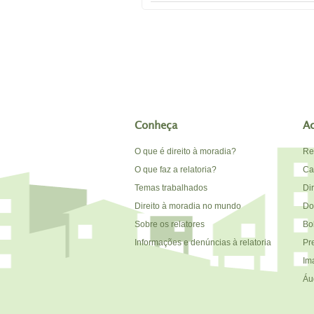
Conheça
A
O que é direito à moradia?
Re
O que faz a relatoria?
Car
Temas trabalhados
Di
Direito à moradia no mundo
Do
Sobre os relatores
Bo
Informações e denúncias à relatoria
Pr
Im
Áu