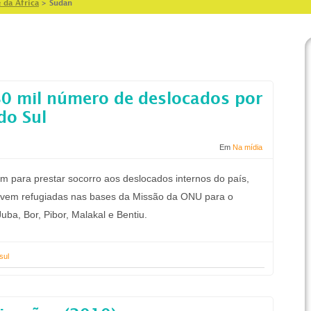
 da Africa
>
Sudan
80 mil número de deslocados por
do Sul
Em
Na mídia
m para prestar socorro aos deslocados internos do país,
vivem refugiadas nas bases da Missão da ONU para o
uba, Bor, Pibor, Malakal e Bentiu.
sul