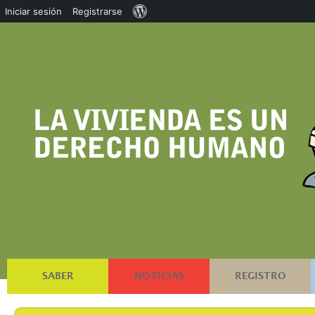
Acerca
Iniciar sesión
Registrarse
de
WordPress
SABER
NOTICIAS
REGISTRO