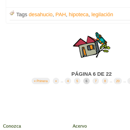
Tags
desahucio
,
PAH
,
hipoteca
,
legilación
PÁGINA 6 DE 22
« Primera
«
...
4
5
6
7
8
...
20
...
Conozca
Acervo