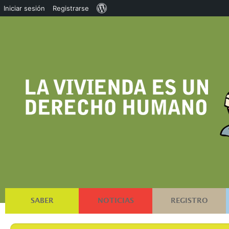
Acerca
Iniciar sesión
Registrarse
de
WordPress
SABER
NOTICIAS
REGISTRO