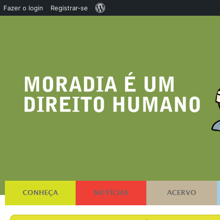
Sobre
Fazer o login
Registrar-se
o
WordPress
CONHEÇA
NOTÍCIAS
ACERVO