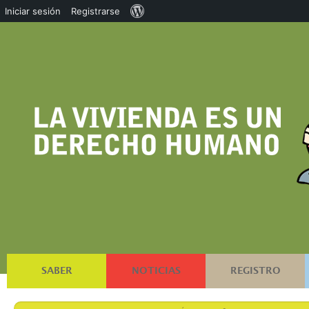
Acerca
Iniciar sesión
Registrarse
de
WordPress
SABER
NOTICIAS
REGISTRO