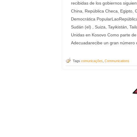
recibidas de los gobiernos siguie
China, República Checa, Egipto, Gr
Democrática PopularLaoRepública (
Sudán (el) , Suiza, Tayikistán, Ta
Unidas en Kosovo Como parte de s
Adecuadarecibe un gran número 
Tags
comunicações
,
Communications