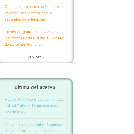
Consejo adopta resolución sobre
vivienda, con referencias a la
seguridad de la tenencia
Países y organizaciones comentan
los informes presentados al Consejo
de Derechos Humanos
VEA MÁS
Última del acervo
Raquel Rolnik concluye su mandato.
Leilani Farha es la nueva relatora. –
Boletín nº 47
Nuevos materiales sobre Seguridad
de la Tenencia en varios idiomas –