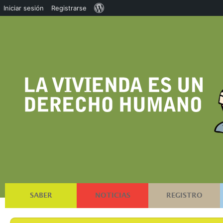
Acerca
Iniciar sesión
Registrarse
de
WordPress
SABER
NOTICIAS
REGISTRO