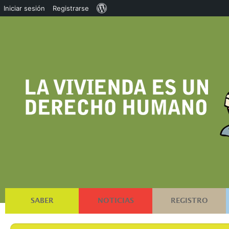
Acerca
Iniciar sesión
Registrarse
de
WordPress
SABER
NOTICIAS
REGISTRO