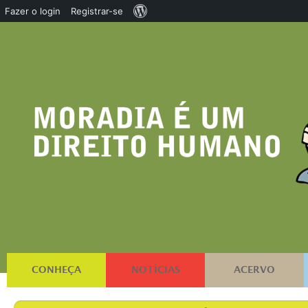
Sobre
Fazer o login
Registrar-se
o
WordPress
CONHEÇA
NOTÍCIAS
ACERVO