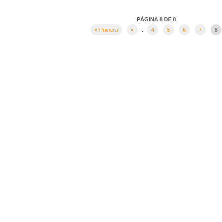
PÁGINA 8 DE 8
« Primera
«
...
4
5
6
7
8