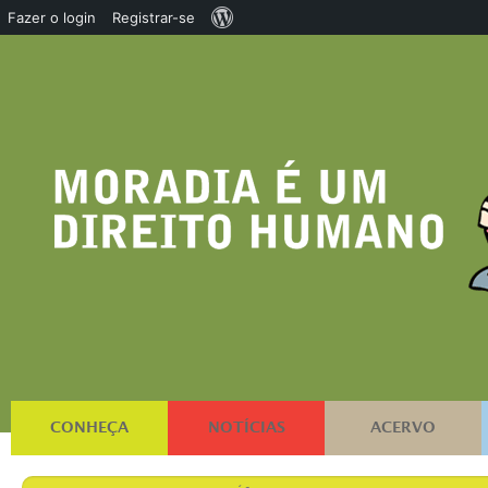
Sobre
Fazer o login
Registrar-se
o
WordPress
CONHEÇA
NOTÍCIAS
ACERVO