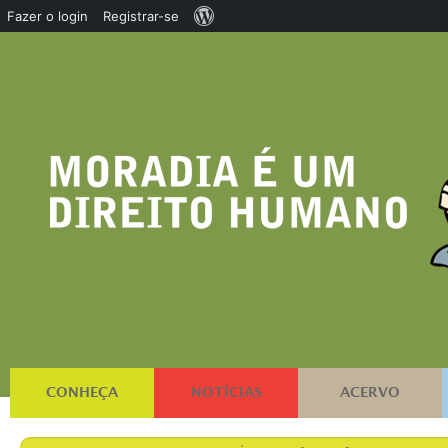
Sobre
Fazer o login
Registrar-se
o
WordPress
CONHEÇA
NOTÍCIAS
ACERVO