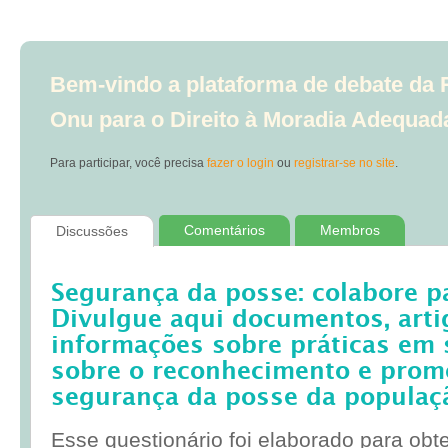
Bem-vindo a plataforma de debate da R
Onu para o Direito à Moradia Adequad
Para participar, você precisa
fazer o login
ou
registrar-se no site
.
Comentários
Membros
Discussões
Segurança da posse: colabore p
Divulgue aqui documentos, artig
informações sobre práticas em 
sobre o reconhecimento e prom
segurança da posse da populaç
Esse questionário foi elaborado para obt