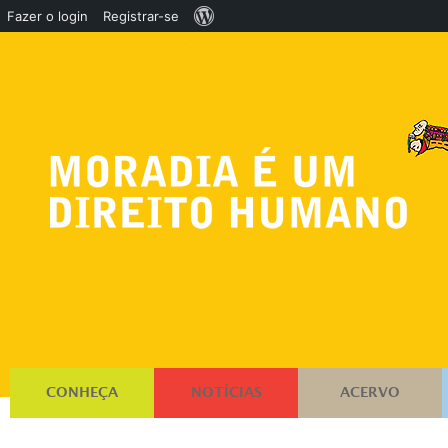
Sobre
Fazer o login
Registrar-se
o
WordPress
CONHEÇA
NOTÍCIAS
ACERVO