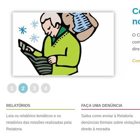
C
n
O C
com
dir
Con
1
2
3
4
RELATÓRIOS
FAÇA UMA DENÚNCIA
Leia os relatórios temáticos e os
Saiba como enviar à Relatoria
relatórios das missões realizadas pela
denúncias formais sobre violaçõe
Relatoria
direito à moradia