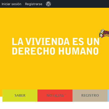
Acerca
Iniciar sesión
Registrarse
de
WordPress
SABER
NOTICIAS
REGISTRO