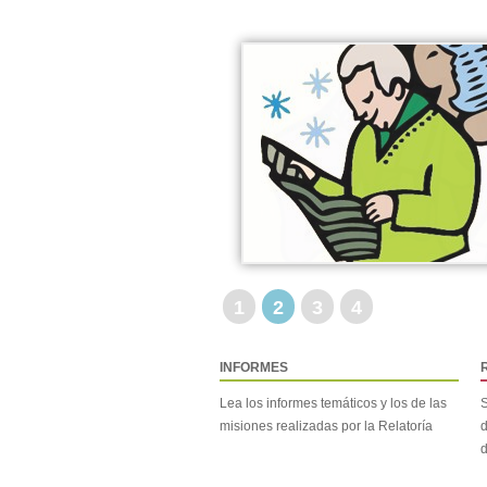
1
2
3
4
INFORMES
Lea los informes temáticos y los de las
S
misiones realizadas por la Relatoría
d
d