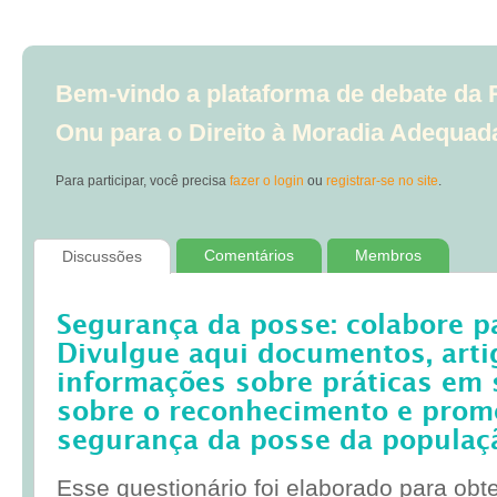
Bem-vindo a plataforma de debate da R
Onu para o Direito à Moradia Adequad
Para participar, você precisa
fazer o login
ou
registrar-se no site
.
Comentários
Membros
Discussões
Segurança da posse: colabore p
Divulgue aqui documentos, artig
informações sobre práticas em 
sobre o reconhecimento e prom
segurança da posse da populaç
Esse questionário foi elaborado para obt