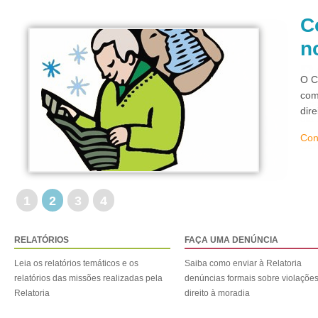
C
n
O C
com
dir
Con
1
2
3
4
RELATÓRIOS
FAÇA UMA DENÚNCIA
Leia os relatórios temáticos e os
Saiba como enviar à Relatoria
relatórios das missões realizadas pela
denúncias formais sobre violaçõe
Relatoria
direito à moradia