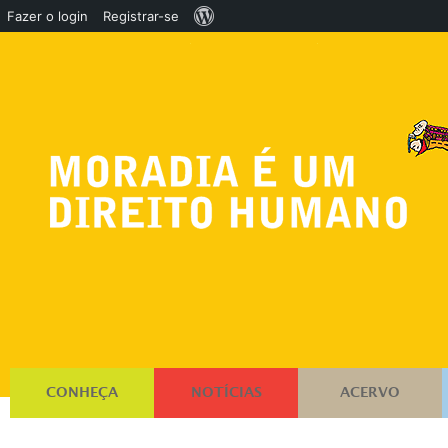
Sobre
Fazer o login
Registrar-se
o
WordPress
CONHEÇA
NOTÍCIAS
ACERVO