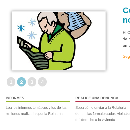
C
n
El 
de 
amp
Seg
1
2
3
4
INFORMES
REALICE UNA DENUNCA
Lea los informes temáticos y los de las
Sepa cómo enviar a la Relatoría
misiones realizadas por la Relatoría
denuncias formales sobre violaci
del derecho a la vivienda