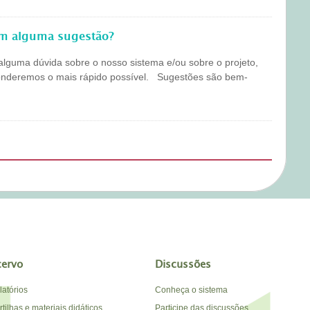
em alguma sugestão?
alguma dúvida sobre o nosso sistema e/ou sobre o projeto,
onderemos o mais rápido possível. Sugestões são bem-
cervo
Discussões
latórios
Conheça o sistema
tilhas e materiais didáticos
Participe das discussões