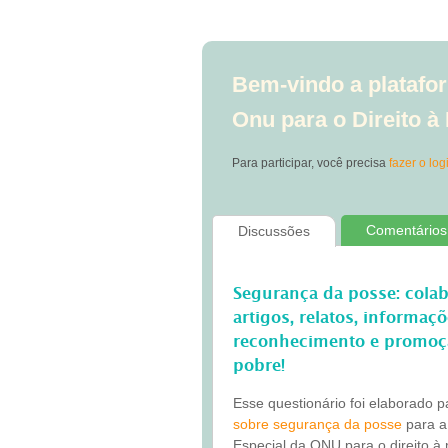
Bem-vindo a platafor
Onu para o Direito 
Para participar, você precisa
fazer o log
Comentários
Discussões
Segurança da posse: cola
artigos, relatos, informaç
reconhecimento e promoç
pobre!
Esse questionário foi elaborado 
sobre segurança da posse
para a
Especial da ONU para o direito à