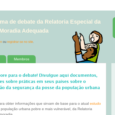
ma de debate da Relatoria Especial da
à Moradia Adequada
in
ou
registrar-se no site
.
Membros
bore para o debate! Divulgue aqui documentos,
ões sobre práticas em seus países sobre o
ão da segurança da posse da população urbana
para obter informações que sirvam de base para o atual
estudo
 população urbana pobre e mais vulnerável, da Relatoria
 moradia.