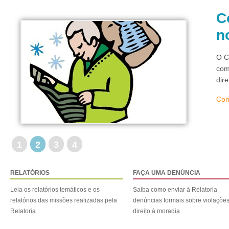
C
n
O C
com
dir
Con
1
2
3
4
RELATÓRIOS
FAÇA UMA DENÚNCIA
Leia os relatórios temáticos e os
Saiba como enviar à Relatoria
relatórios das missões realizadas pela
denúncias formais sobre violaçõe
Relatoria
direito à moradia