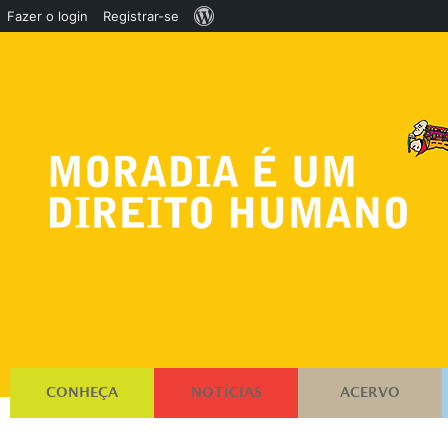
Sobre
Fazer o login
Registrar-se
o
WordPress
CONHEÇA
NOTÍCIAS
ACERVO