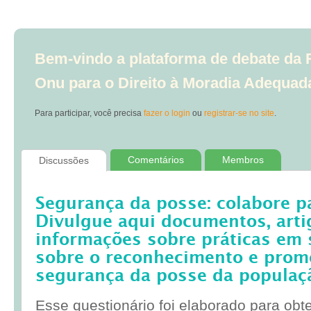
Bem-vindo a plataforma de debate da R
Onu para o Direito à Moradia Adequad
Para participar, você precisa
fazer o login
ou
registrar-se no site
.
Comentários
Membros
Discussões
Segurança da posse: colabore p
Divulgue aqui documentos, artig
informações sobre práticas em 
sobre o reconhecimento e prom
segurança da posse da populaç
Esse questionário foi elaborado para obt