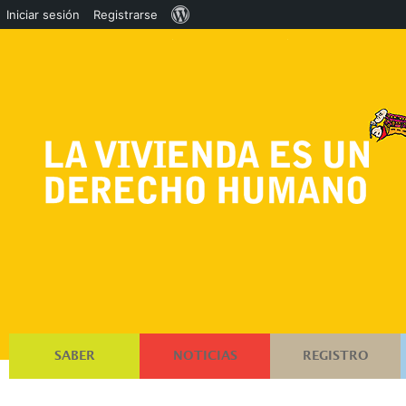
Acerca
Iniciar sesión
Registrarse
de
WordPress
SABER
NOTICIAS
REGISTRO