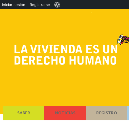
Acerca
Iniciar sesión
Registrarse
de
WordPress
SABER
NOTICIAS
REGISTRO