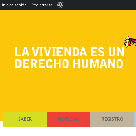
Acerca
Iniciar sesión
Registrarse
de
WordPress
SABER
NOTICIAS
REGISTRO