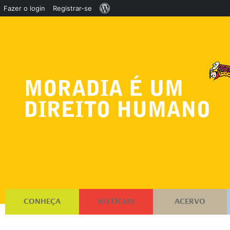
Sobre
Fazer o login
Registrar-se
o
WordPress
CONHEÇA
NOTÍCIAS
ACERVO