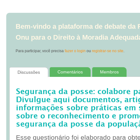
Bem-vindo a plataforma de debate da R
Onu para o Direito à Moradia Adequad
Para participar, você precisa
fazer o login
ou
registrar-se no site
.
Comentários
Membros
Discussões
Segurança da posse: colabore p
Divulgue aqui documentos, artig
informações sobre práticas em 
sobre o reconhecimento e prom
segurança da posse da populaç
Esse questionário foi elaborado para obt