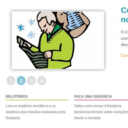
C
n
O C
com
dir
Con
1
2
3
4
RELATÓRIOS
FAÇA UMA DENÚNCIA
Leia os relatórios temáticos e os
Saiba como enviar à Relatoria
relatórios das missões realizadas pela
denúncias formais sobre violaçõe
Relatoria
direito à moradia