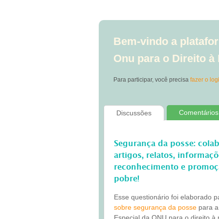
Bem-vindo a platafor
Onu para o Direito 
Para participar, você precisa
fazer o log
Comentários
Discussões
Segurança da posse: cola
artigos, relatos, informaç
reconhecimento e promoç
pobre!
Esse questionário foi elaborado 
sobre segurança da posse
para a
Especial da ONU para o direito à