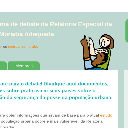
ma de debate da Relatoria Especial da
à Moradia Adequada
in
ou
registrar-se no site
.
Membros
bore para o debate! Divulgue aqui documentos,
ões sobre práticas em seus países sobre o
ão da segurança da posse da população urbana
para obter informações que sirvam de base para o atual
estudo
 população urbana pobre e mais vulnerável, da Relatoria
 moradia.