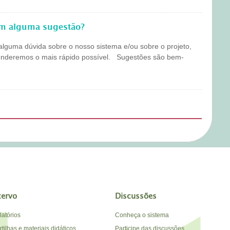
em alguma sugestão?
alguma dúvida sobre o nosso sistema e/ou sobre o projeto,
onderemos o mais rápido possível. Sugestões são bem-
cervo
Discussões
latórios
Conheça o sistema
tilhas e materiais didáticos
Participe das discussões