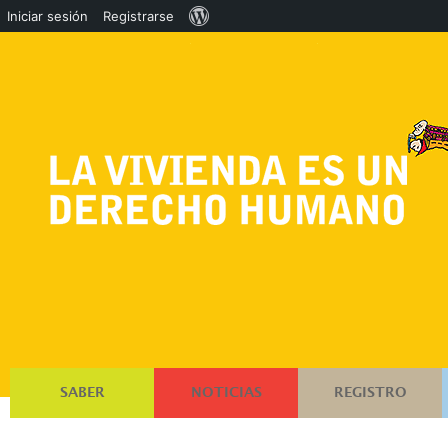
Acerca
Iniciar sesión
Registrarse
de
WordPress
SABER
NOTICIAS
REGISTRO