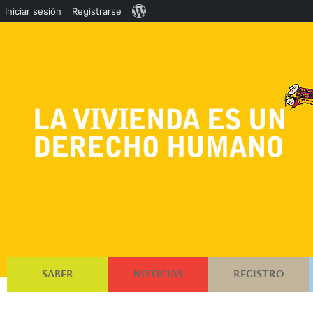
Acerca
Iniciar sesión
Registrarse
de
WordPress
SABER
NOTICIAS
REGISTRO