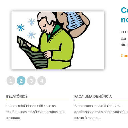
C
n
O C
com
dir
Con
1
2
3
4
RELATÓRIOS
FAÇA UMA DENÚNCIA
Leia os relatórios temáticos e os
Saiba como enviar à Relatoria
relatórios das missões realizadas pela
denúncias formais sobre violaçõe
Relatoria
direito à moradia