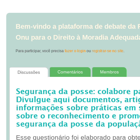
Bem-vindo a plataforma de debate da R
Onu para o Direito à Moradia Adequad
Para participar, você precisa
fazer o login
ou
registrar-se no site
.
Comentários
Membros
Discussões
Segurança da posse: colabore p
Divulgue aqui documentos, artig
informações sobre práticas em 
sobre o reconhecimento e prom
segurança da posse da populaç
Esse questionário foi elaborado para obt