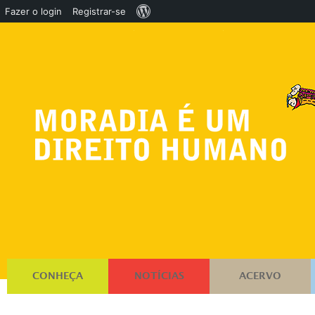
Sobre
Fazer o login
Registrar-se
o
WordPress
CONHEÇA
NOTÍCIAS
ACERVO