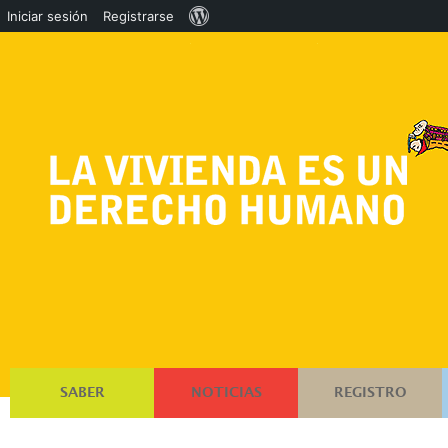
Acerca
Iniciar sesión
Registrarse
de
WordPress
SABER
NOTICIAS
REGISTRO