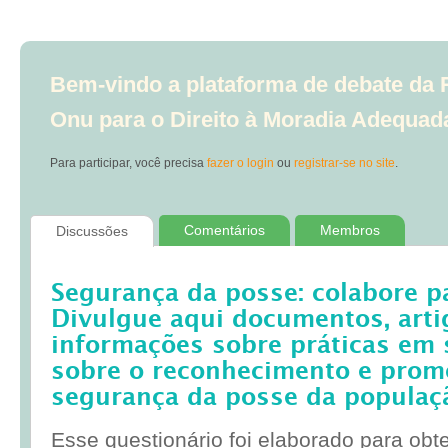
Bem-vindo a plataforma de debate da R
Onu para o Direito à Moradia Adequad
Para participar, você precisa
fazer o login
ou
registrar-se no site
.
Comentários
Membros
Discussões
Segurança da posse: colabore p
Divulgue aqui documentos, artig
informações sobre práticas em 
sobre o reconhecimento e prom
segurança da posse da populaç
Esse questionário foi elaborado para obt