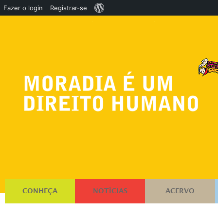
Sobre
Fazer o login
Registrar-se
o
WordPress
CONHEÇA
NOTÍCIAS
ACERVO