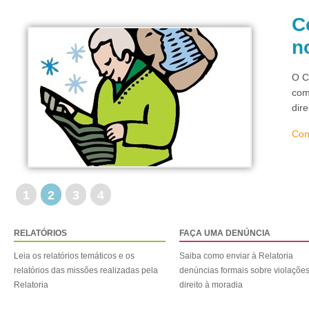
C
n
O C
com
dir
Con
1
2
3
4
RELATÓRIOS
FAÇA UMA DENÚNCIA
Leia os relatórios temáticos e os
Saiba como enviar à Relatoria
relatórios das missões realizadas pela
denúncias formais sobre violaçõe
Relatoria
direito à moradia