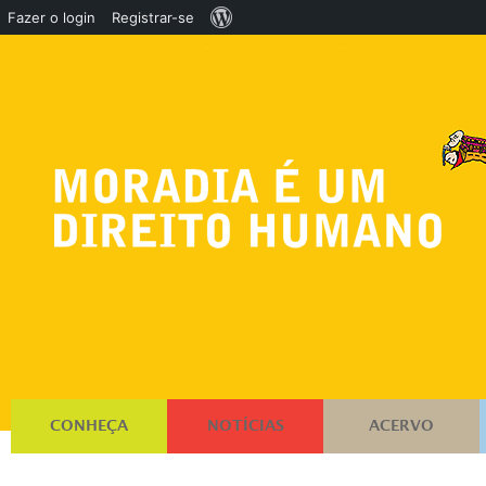
Sobre
Fazer o login
Registrar-se
o
WordPress
CONHEÇA
NOTÍCIAS
ACERVO