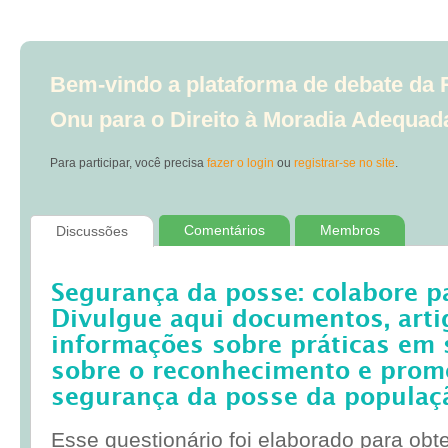
Bem-vindo a plataforma de debate da R
Onu para o Direito à Moradia Adequad
Para participar, você precisa
fazer o login
ou
registrar-se no site
.
Comentários
Membros
Discussões
Segurança da posse: colabore p
Divulgue aqui documentos, artig
informações sobre práticas em 
sobre o reconhecimento e prom
segurança da posse da populaç
Esse questionário foi elaborado para obt