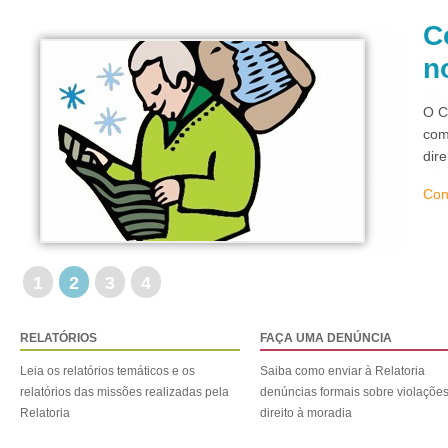
C
n
O C
com
dir
Con
1
2
3
4
RELATÓRIOS
FAÇA UMA DENÚNCIA
Leia os relatórios temáticos e os
Saiba como enviar à Relatoria
relatórios das missões realizadas pela
denúncias formais sobre violaçõe
Relatoria
direito à moradia