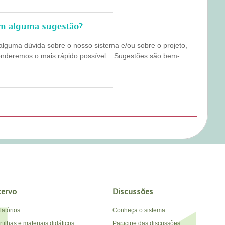
em alguma sugestão?
alguma dúvida sobre o nosso sistema e/ou sobre o projeto,
onderemos o mais rápido possível. Sugestões são bem-
cervo
Discussões
latórios
Conheça o sistema
tilhas e materiais didáticos
Participe das discussões