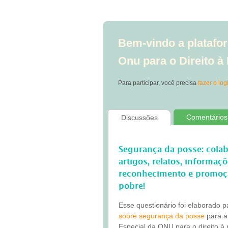
Bem-vindo a platafor
Onu para o Direito 
Para participar, você precisa
fazer o log
Comentários
Discussões
Segurança da posse: cola
artigos, relatos, informaç
reconhecimento e promoç
pobre!
Esse questionário foi elaborado 
sobre segurança da posse
para a
Especial da ONU para o direito à