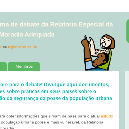
ma de debate da Relatoria Especial da
à Moradia Adequada
in
ou
registrar-se no site
.
Membros
bore para o debate! Divulgue aqui documentos,
ões sobre práticas em seus países sobre o
ão da segurança da posse da população urbana
para obter informações que sirvam de base para o atual
estudo
 população urbana pobre e mais vulnerável, da Relatoria
 moradia.