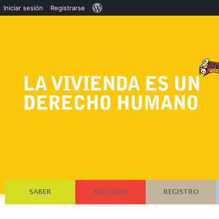
Acerca
Iniciar sesión
Registrarse
de
WordPress
SABER
NOTICIAS
REGISTRO