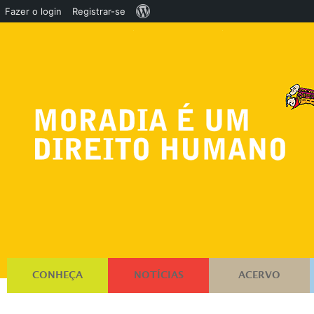
Sobre
Fazer o login
Registrar-se
o
WordPress
CONHEÇA
NOTÍCIAS
ACERVO