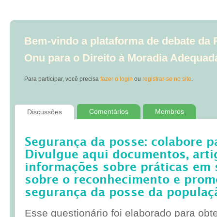
Bem-vindo a plataforma de debate da R
Onu para o Direito à Moradia Adequad
Para participar, você precisa
fazer o login
ou
registrar-se no site
.
Comentários
Membros
Discussões
Segurança da posse: colabore p
Divulgue aqui documentos, artig
informações sobre práticas em 
sobre o reconhecimento e prom
segurança da posse da populaç
Esse questionário foi elaborado para obt