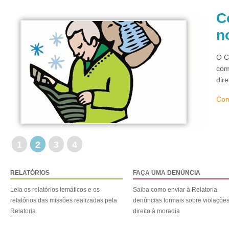
C
n
O C
com
dir
Con
1
2
3
4
RELATÓRIOS
FAÇA UMA DENÚNCIA
Leia os relatórios temáticos e os
Saiba como enviar à Relatoria
relatórios das missões realizadas pela
denúncias formais sobre violaçõe
Relatoria
direito à moradia